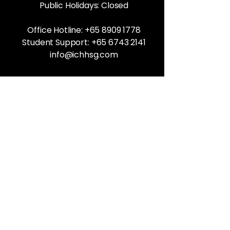
Public Holidays: Closed
Office Hotline:
+65 8909 1778
Student Support:
+65 6743 2141
info@ichhsg.com
Why ICHH
Our Team
Reviews
Gallery
Health Blog
Prospective Students