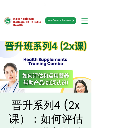
International
Join Course Preview
College Of Holistic
Health
晋升系列4 (2x
课）：如何评估