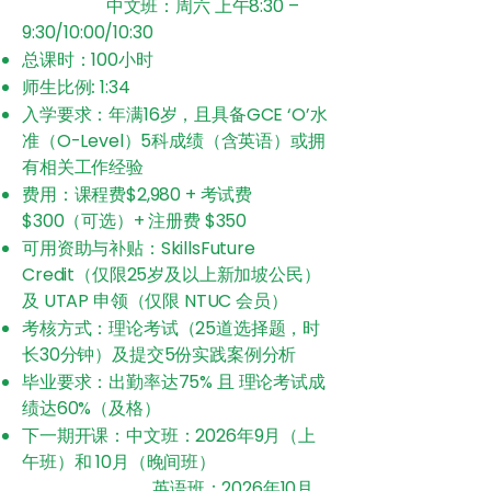
中文班：周六 上午8:30 –
9:30/10:00/10:30
总课时：
100小时
​师生比例:
1:34
入学要求：
年满16岁，且具备GCE ‘O’水
准（O-Level）5科成绩（含英语）或拥
有相关工作经验
费用：
课程费$2,980 + 考试费
$300（可选）+ 注册费 $350
可用资助与补贴：
SkillsFuture
Credit（仅限25岁及以上新加坡公民）
及 UTAP 申领（仅限 NTUC 会员
）
考核方式：
理论考试（25道选择题，时
长30分钟）及提交5份实践案例分析
毕业要求：
出勤率达75% 且 理论考试成
绩达60%（及格）
下一期开课：
中文班：2026年9月（上
午班）和 10月（晚间班）
英语班：2026年10月