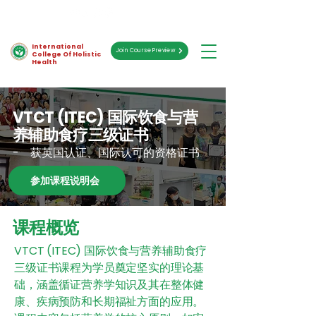
International
Join Course Preview
College Of Holistic
Health
VTCT (ITEC) 国际饮食与营
养辅助食疗三级证书
- 获英国认证、国际认可的资格证书
参加课程说明会
课程概览
VTCT (ITEC) 国际饮食与营养辅助食疗
三级证书课程为学员奠定坚实的理论基
础，涵盖循证营养学知识及其在整体健
康、疾病预防和长期福祉方面的应用。