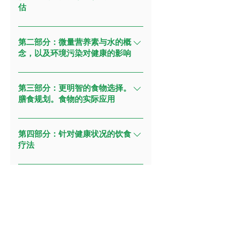
估
理解健康饮食与食物份量的概念。
了解什么是宏量营养素（碳水化合
第二部分：微量营养素与水的概
物、蛋白质和脂类）。学习宏量营
念，以及环境污染对健康的影响
养素的种类、功能、食物来源、对
了解什么是微量营养素（维生素和
健康的影响以及缺乏时的症状。工
矿物质）学习微量营养素的种类、
第三部分：更明智的食物选择。
作坊 1：饮食自我评估入门。通过
功能、食物来源、对健康的影响以
膳食规划。食物的实际应用
趣味活动将所学知识付诸实践，包
及缺乏时的症状。工作坊 2：学以
括查看食品标签上的成分信息，以
了解蛋类、乳制品、蔬菜、水果、
致用—为纯素食者设计一份高蛋白
及练习健康饮食理念、例如识别隐
坚果与种子、豆类及谷物等的营养
第四部分：针对健康状况的饮食
一日食谱；检查食品标签以识别隐
藏糖分，并了解更健康的糖替代选
价值。探索功能性食品：包括超级
疗法
藏的反式脂肪；学习如何选择烹饪
择。
食物、有机食品、转基因食品、抗
用油。了解水的作用及其水质的重
了解人体系统和健康状况。掌握循
氧化剂及其食物来源。探讨影响膳
要性。了解环境污染及其对健康的
证的饮食和生活方式干预方法了解
食需求的各种因素。研究老年人、
影响。工作坊 3：通过有趣的课堂
营养和天然药物在改善各种健康状
儿童、纯素食者及素食者的营养与
活动，学习查看食品标签上的钠含
况方面的应用。学习针对不同健康
膳食需求深入了解抗营养物质、精
量，并制作富含维生素和矿物质的
状况的各种治疗方法，包括饮食原
制食品、食品加工及食品添加剂。
菜肴；由导师演示“水炒法”