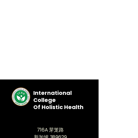
International
College
Of Holistic Health
716A 芽笼路
新加坡 389629