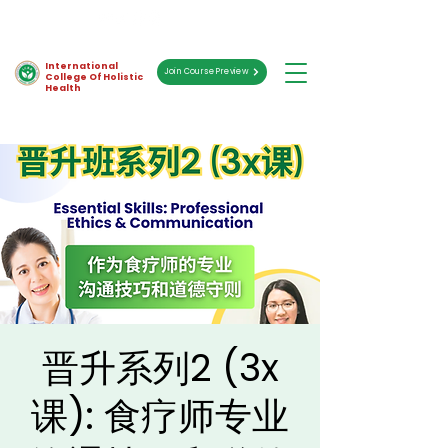
International
Join Course Preview
College Of Holistic
Health
晋升系列2 (3x
课): 食疗师专业