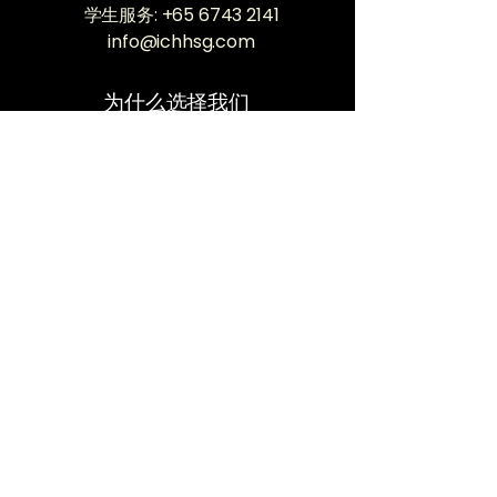
学生服务
:
+65 6743 2141
info@ichhsg.com
为什么选择我们
我们的培训师
​学生推荐
​图片库
健康博客
​意向学生
入学表格
课程