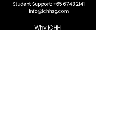
Student Support:
+65 6743 2141
info@ichhsg.com
Why ICHH
Our Team
Reviews
Gallery
Health Blog
Prospective Students
Admissions
Programs